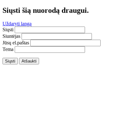
Siųsti šią nuorodą draugui.
Uždaryti langą
Siųsti
Siuntėjas
Jūsų el.paštas
Tema
Siųsti
Atšaukti