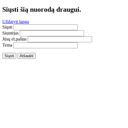
Siųsti šią nuorodą draugui.
Uždaryti langą
Siųsti
Siuntėjas
Jūsų el.paštas
Tema
Siųsti
Atšaukti