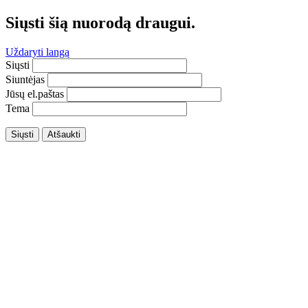
Siųsti šią nuorodą draugui.
Uždaryti langą
Siųsti
Siuntėjas
Jūsų el.paštas
Tema
Siųsti
Atšaukti