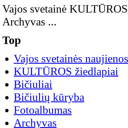
Vajos svetainė KULTŪRO
Archyvas ...
Top
Vajos svetainės naujieno
KULTŪROS žiedlapiai
Bičiuliai
Bičiulių kūryba
Fotoalbumas
Archyvas