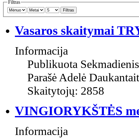
Filtras
Filtras
Vasaros skaitymai T
Informacija
Publikuota Sekmadienis
Parašė Adelė Daukantai
Skaitytojų: 2858
VINGIORYKŠTĖS med
Informacija