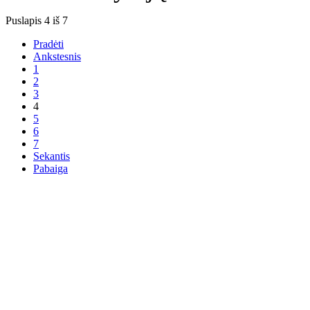
Puslapis 4 iš 7
Pradėti
Ankstesnis
1
2
3
4
5
6
7
Sekantis
Pabaiga