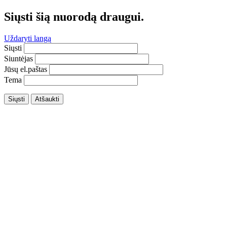
Siųsti šią nuorodą draugui.
Uždaryti langą
Siųsti
Siuntėjas
Jūsų el.paštas
Tema
Siųsti
Atšaukti