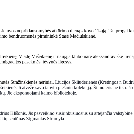
i Lietuvos nepriklausomybės atkūrimo
dieną - kovo 11-ąją. Tai progai ku
 kaimo bendruomenės pirmininkė Stasė Mačiulskienė.
etreikienę, Vladę Mišeikienę ir
naująją klubo narę aleksandraviškę Ireną 
 emigracijos pasekmės, tėvynės ilgesys.
utės Stražinskienės nėriniai,
Liucijos Skliuderienės (Kretingos r. Budr
kienė. Ji atvežė savo tapytų piešinių kolekciją. Ši moteris ne tik rašo e
lykų. Jie eksponuojami kaimo bibliotekoje.
us Klišonis. Jis pasveikino susirinkusiuosius su artėjančia valstybine
eikių seniūnas Zigmantas Strumyla.