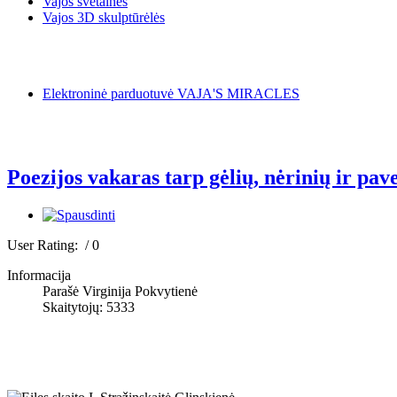
Vajos svetainės
Vajos 3D skulptūrėlės
Elektroninė parduotuvė VAJA'S MIRACLES
Poezijos vakaras tarp gėlių, nėrinių ir pav
User Rating:
/ 0
Informacija
Parašė Virginija Pokvytienė
Skaitytojų: 5333