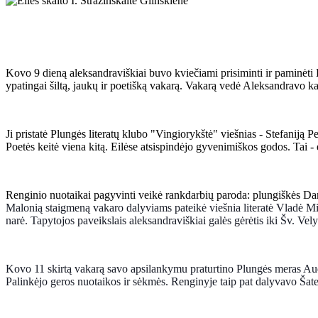
Kovo 9 dieną aleksandraviškiai buvo kviečiami prisiminti ir paminėt
ypatingai šiltą, jaukų ir poetišką vakarą. Vakarą vedė Aleksandravo
Ji pristatė Plungės literatų klubo "Vingiorykštė" viešnias - Stefaniją P
Poetės keitė viena kitą. Eilėse atsispindėjo gyvenimiškos
godos. Tai -
Renginio nuotaikai pagyvinti veikė rankdarbių paroda: plungiškės Dan
Malonią staigmeną vakaro dalyviams pateikė viešnia literatė Vladė Mišei
narė. Tapytojos paveikslais aleksandraviškiai galės gėrėtis iki Šv. Ve
Kovo 11 skirtą vakarą savo apsilankymu praturtino Plungės meras Audri
Palinkėjo geros nuotaikos ir sėkmės. Renginyje taip pat dalyvavo Šat