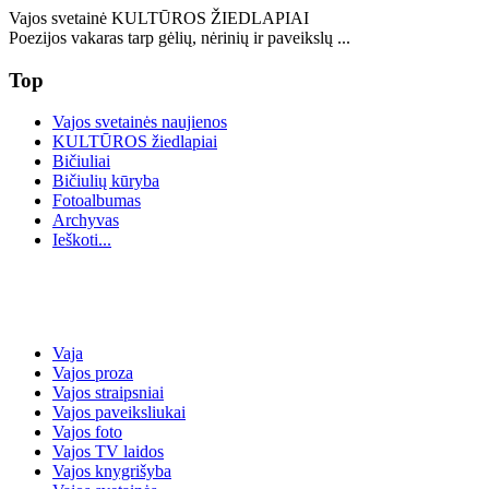
Vajos svetainė KULTŪROS ŽIEDLAPIAI
Poezijos vakaras tarp gėlių, nėrinių ir paveikslų ...
Top
Vajos svetainės naujienos
KULTŪROS žiedlapiai
Bičiuliai
Bičiulių kūryba
Fotoalbumas
Archyvas
Ieškoti...
Vaja
Vajos proza
Vajos straipsniai
Vajos paveiksliukai
Vajos foto
Vajos TV laidos
Vajos knygrišyba