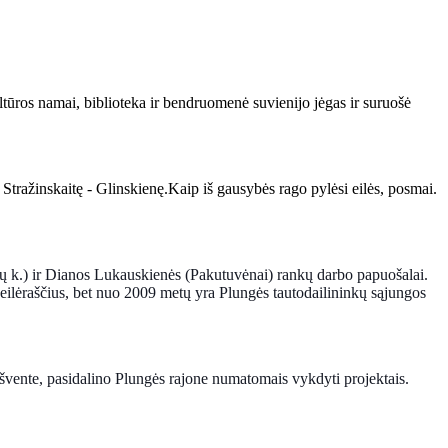
ltūros namai, biblioteka ir bendruomenė suvienijo jėgas ir suruošė
Stražinskaitę - Glinskienę.Kaip iš gausybės rago pylėsi eilės, posmai.
ių k.) ir Dianos Lukauskienės (Pakutuvėnai) rankų darbo papuošalai.
ilėraščius, bet
nuo 2009 metų yra Plungės tautodailininkų sąjungos
 švente, pasidalino Plungės rajone numatomais vykdyti projektais.