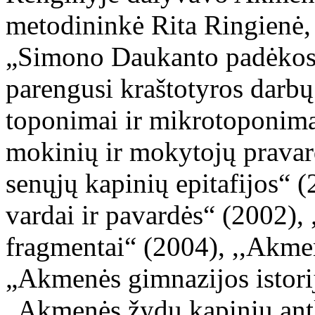
metodininkė Rita Ringienė,
„Simono Daukanto padėkos 
parengusi kraštotyros darb
toponimai ir mikrotoponim
mokinių ir mokytojų prava
senųjų kapinių epitafijos“
vardai ir pavardės“ (2002),
fragmentai“ (2004), ,,Akme
„Akmenės gimnazijos istori
„Akmenės žydų kapinių antka