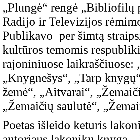
„Plungė“ rengė „Bibliofilų
Radijo ir Televizijos rėmimo 
Publikavo per šimtą straips
kultūros temomis respublik
rajoniniuose laikraščiuose:
„Knygnešys“, „Tarp knygų“,
žemė“, „Aitvarai“, „Žemaiči
„Žemaičių saulutė“, „Žemaiti
Poetas išleido keturis lakon
autoriaus lakonikų knyga „