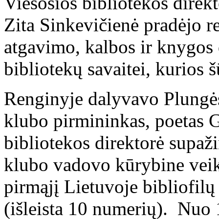
Viešosios bibliotekos direkt
Zita Sinkevičienė pradėjo re
atgavimo, kalbos ir knygos 
bibliotekų savaitei, kurios 
Renginyje dalyvavo Plungė
klubo pirmininkas, poetas G
bibliotekos direktorė supaž
klubo vadovo kūrybine veik
pirmąjį Lietuvoje bibliofilų
(išleista 10 numerių). Nuo 