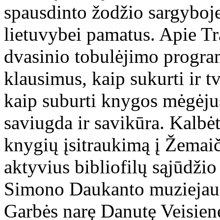
spausdinto žodžio sargyboj
lietuvybei pamatus. Apie Tr
dvasinio tobulėjimo program
klausimus, kaip sukurti ir t
kaip suburti knygos mėgėjus
saviugda ir savikūra. Kalbėt
knygių įsitraukimą į Žemaiči
aktyvius bibliofilų sąjūdžio
Simono Daukanto muziejaus
Garbės narę Danutę Veisien