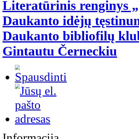
Literatūrinis renginys 
Daukanto idėjų tęstinu
Daukanto bibliofilų kl
Gintautu Černeckiu
Informacija