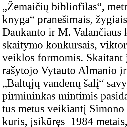
„Žemaičių bibliofilas“, met
knyga“ pranešimais, žygiais 
Daukanto ir M. Valančiaus 
skaitymo konkursais, viktor
veiklos formomis. Skaitant
rašytojo Vytauto Almanio į
„Baltųjų vandenų šalį“ savy
pirmininkas mintimis pasida
tus metus veikiantį Simono
kuris, įsikūręs 1984 metais,