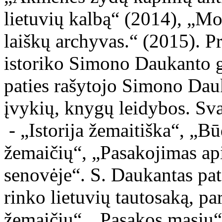
lietuvių kalbą“ (2014), „M
laiškų archyvas.“ (2015). Pr
istoriko Simono Daukanto g
paties rašytojo Simono Da
įvykių, knygų leidybos. Sv
- „Istorija žemaitiška“, „Bū
žemaičių“, „Pasakojimas api
senovėje“. S. Daukantas pat
rinko lietuvių tautosaką, p
žemaičių“, „Pasakos masių“,