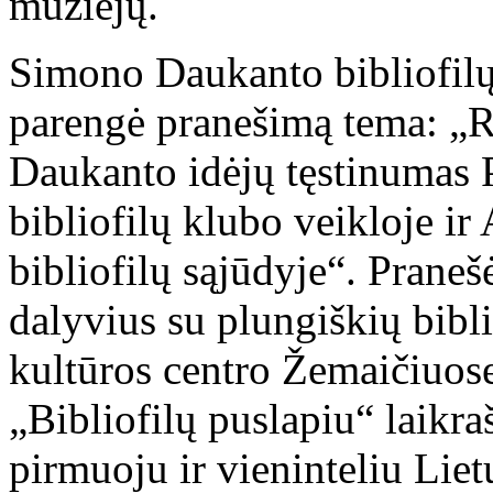
muziejų.
Simono Daukanto bibliofilų
parengė pranešimą tema: „R
Daukanto idėjų tęstinumas
bibliofilų klubo veikloje i
bibliofilų sąjūdyje“. Prane
dalyvius su plungiškių bibl
kultūros centro Žemaičiuose
„Bibliofilų puslapiu“ laikr
pirmuoju ir vieninteliu Liet