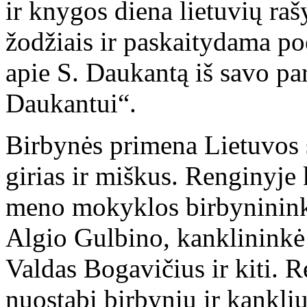
ir knygos diena lietuvių r
žodžiais ir paskaitydama poe
apie S. Daukantą iš savo p
Daukantui“.
Birbynės primena Lietuvos 
girias ir miškus. Renginyj
meno mokyklos birbyninink
Algio Gulbino, kanklininkė
Valdas Bogavičius ir kiti. 
nuostabi birbynių ir kankli