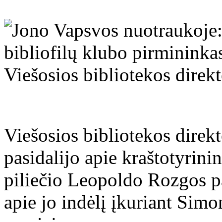
Viešosios bibliotekos direk
pasidalijo apie kraštotyrin
piliečio Leopoldo Rozgos pa
apie jo indėlį įkuriant Si