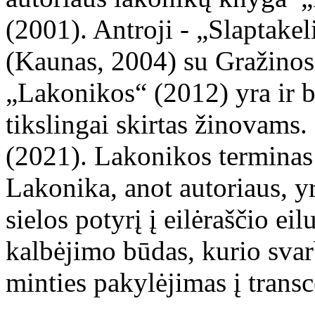
(2001). Antroji - „Slaptakel
(Kaunas, 2004) su Gražinos 
„Lakonikos“ (2012) yra ir bi
tikslingai skirtas žinovams.
(2021). Lakonikos terminas 
Lakonika, anot autoriaus, y
sielos potyrį į eilėraščio ei
kalbėjimo būdas, kurio svar
minties pakylėjimas į transc