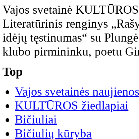
Vajos svetainė KULTŪRO
Literatūrinis renginys „Raš
idėjų tęstinumas“ su Plung
klubo pirmininku, poetu Gin
Top
Vajos svetainės naujieno
KULTŪROS žiedlapiai
Bičiuliai
Bičiulių kūryba