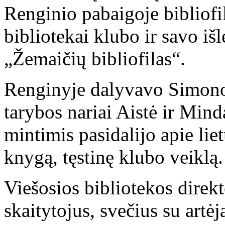
Renginio pabaigoje bibliofi
bibliotekai klubo ir savo iš
„Žemaičių bibliofilas“.
Renginyje dalyvavo Simono
tarybos nariai Aistė ir Mind
mintimis pasidalijo apie lie
knygą, tęstinę klubo veiklą.
Viešosios bibliotekos direk
skaitytojus, svečius su art