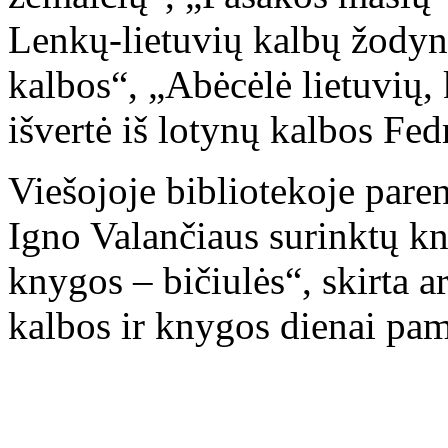
Lenkų-lietuvių kalbų žodyn
kalbos“, „Abėcėlė lietuvių,
išvertė iš lotynų kalbos Fed
Viešojoje bibliotekoje paren
Igno Valančiaus surinktų k
knygos – bičiulės“, skirta 
kalbos ir knygos dienai pam