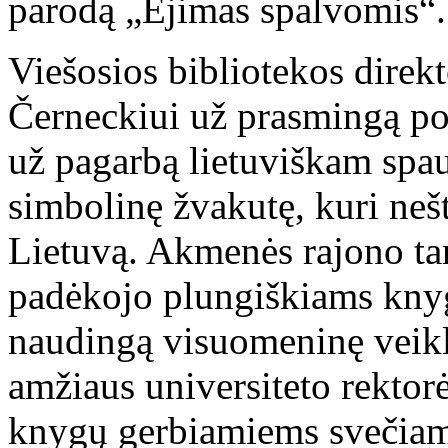
parodą „Ėjimas spalvomis“.
Viešosios bibliotekos direk
Černeckiui už prasmingą pok
už pagarbą lietuviškam spa
simbolinę žvakutę, kuri ne
Lietuvą. Akmenės rajono tar
padėkojo plungiškiams knyg
naudingą visuomeninę veik
amžiaus universiteto rekto
knygų gerbiamiems svečiam