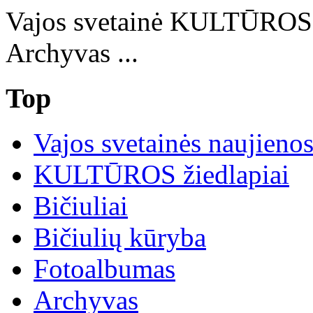
Vajos svetainė KULTŪRO
Archyvas ...
Top
Vajos svetainės naujieno
KULTŪROS žiedlapiai
Bičiuliai
Bičiulių kūryba
Fotoalbumas
Archyvas