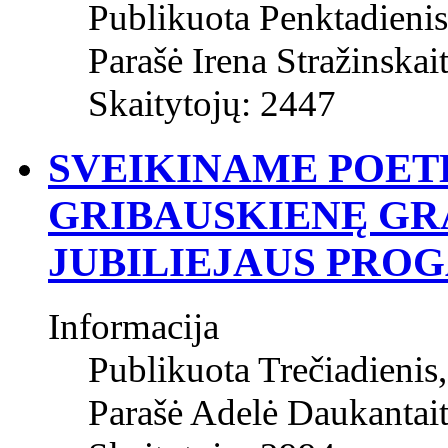
Publikuota Penktadienis
Parašė Irena Stražinskai
Skaitytojų: 2447
SVEIKINAME POET
GRIBAUSKIENĘ GRA
JUBILIEJAUS PROG
Informacija
Publikuota Trečiadieni
Parašė Adelė Daukantai