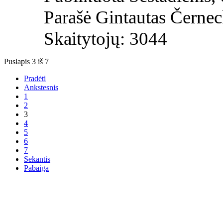
Parašė Gintautas Černec
Skaitytojų: 3044
Puslapis 3 iš 7
Pradėti
Ankstesnis
1
2
3
4
5
6
7
Sekantis
Pabaiga