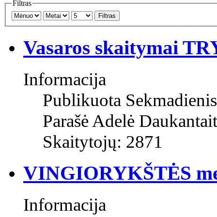
Filtras
Filtras
Vasaros skaitymai T
Informacija
Publikuota Sekmadienis
Parašė Adelė Daukantai
Skaitytojų: 2871
VINGIORYKŠTĖS med
Informacija