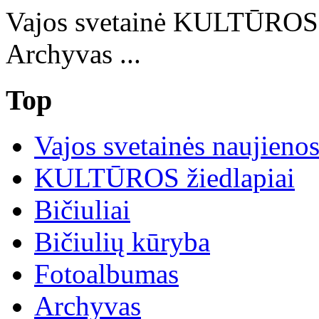
Vajos svetainė KULTŪRO
Archyvas ...
Top
Vajos svetainės naujieno
KULTŪROS žiedlapiai
Bičiuliai
Bičiulių kūryba
Fotoalbumas
Archyvas