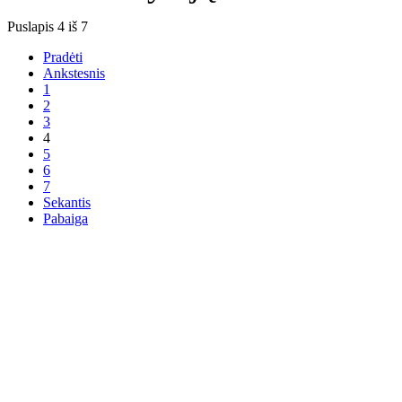
Puslapis 4 iš 7
Pradėti
Ankstesnis
1
2
3
4
5
6
7
Sekantis
Pabaiga