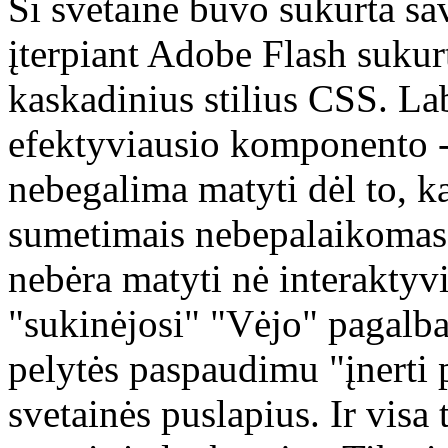
Ši svetainė buvo sukurta sa
įterpiant Adobe Flash sukurt
kaskadinius stilius CSS. Lab
efektyviausio komponento -
nebegalima matyti dėl to, 
sumetimais nebepalaikomas 
nebėra matyti nė interaktyv
"sukinėjosi" "Vėjo" pagalb
pelytės paspaudimu "įnerti p
svetainės puslapius. Ir visa 