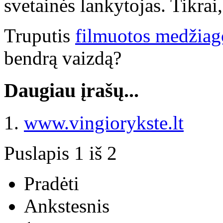
svetainės lankytojas. Tikrai, 
Truputis
filmuotos medžiag
bendrą vaizdą?
Daugiau įrašų...
www.vingiorykste.lt
Puslapis 1 iš 2
Pradėti
Ankstesnis