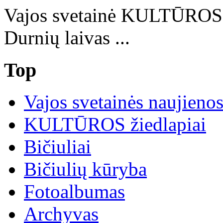
Vajos svetainė KULTŪRO
Durnių laivas ...
Top
Vajos svetainės naujieno
KULTŪROS žiedlapiai
Bičiuliai
Bičiulių kūryba
Fotoalbumas
Archyvas