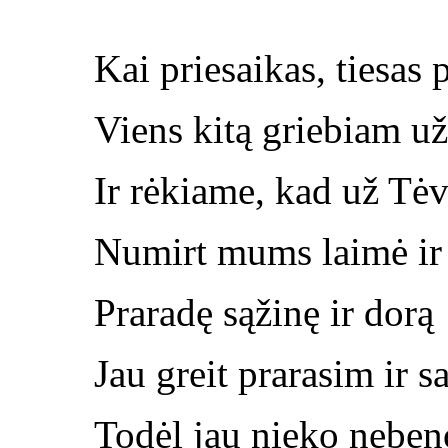
Kai priesaikas, tiesas
Viens kitą griebiam už
Ir rėkiame, kad už Tė
Numirt mums laimė ir
Praradę sąžinę ir dorą
Jau greit prarasim ir s
Todėl jau nieko neben