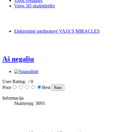
Vajos svetainės
Vajos 3D skulptūrėlės
Elektroninė parduotuvė VAJA'S MIRACLES
Aš negaliu
User Rating:
/ 0
Poor
Best
Informacija
Skaitytojų: 3093