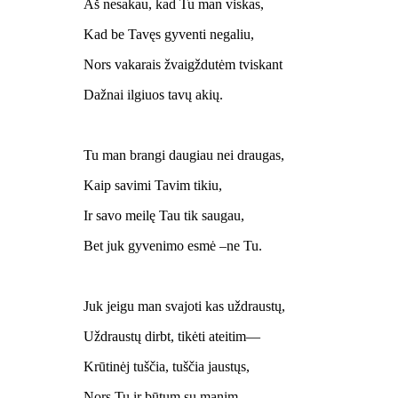
Aš nesakau, kad Tu man viskas,
Kad be Tavęs gyventi negaliu,
Nors vakarais žvaigždutėm tviskant
Dažnai ilgiuos tavų akių.
Tu man brangi daugiau nei draugas,
Kaip savimi Tavim tikiu,
Ir savo meilę Tau tik saugau,
Bet juk gyvenimo esmė –ne Tu.
Juk jeigu man svajoti kas uždraustų,
Uždraustų dirbt, tikėti ateitim—
Krūtinėj tuščia, tuščia jaustųs,
Nors Tu ir būtum su manim.