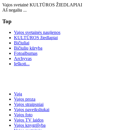
Vajos svetainė KULTŪROS ŽIEDLAPIAI
Aš negaliu ...
Top
Vajos svetainės naujienos
KULTŪROS žiedlapiai
Bičiuliai
Bičiulių kūryba
Fotoalbumas
Archyvas
Ieškoti...
Vaja
Vajos proza
Vajos straipsniai
Vajos paveiksliukai
Vajos foto
Vajos TV laidos
Vajos knygrišyba