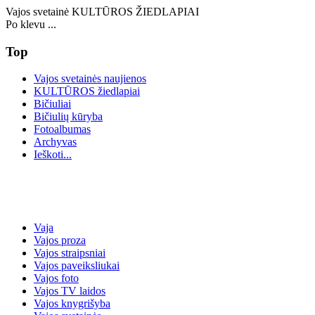
Vajos svetainė KULTŪROS ŽIEDLAPIAI
Po klevu ...
Top
Vajos svetainės naujienos
KULTŪROS žiedlapiai
Bičiuliai
Bičiulių kūryba
Fotoalbumas
Archyvas
Ieškoti...
Vaja
Vajos proza
Vajos straipsniai
Vajos paveiksliukai
Vajos foto
Vajos TV laidos
Vajos knygrišyba