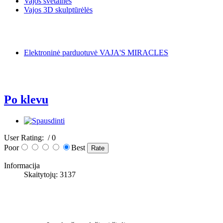
Vajos svetainės
Vajos 3D skulptūrėlės
Elektroninė parduotuvė VAJA'S MIRACLES
Po klevu
User Rating:
/ 0
Poor
Best
Informacija
Skaitytojų: 3137