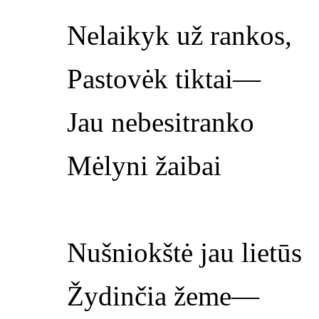
Nelaikyk už rankos,
Pastovėk tiktai—
Jau nebesitranko
Mėlyni žaibai
Nušniokštė jau lietūs
Žydinčia žeme—