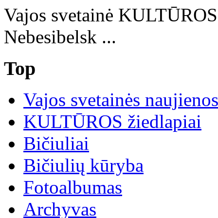
Vajos svetainė KULTŪRO
Nebesibelsk ...
Top
Vajos svetainės naujieno
KULTŪROS žiedlapiai
Bičiuliai
Bičiulių kūryba
Fotoalbumas
Archyvas