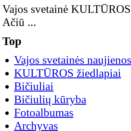
Vajos svetainė KULTŪRO
Ačiū ...
Top
Vajos svetainės naujieno
KULTŪROS žiedlapiai
Bičiuliai
Bičiulių kūryba
Fotoalbumas
Archyvas