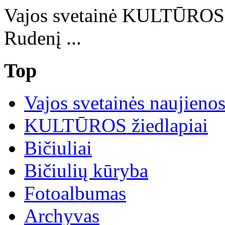
Vajos svetainė KULTŪRO
Rudenį ...
Top
Vajos svetainės naujieno
KULTŪROS žiedlapiai
Bičiuliai
Bičiulių kūryba
Fotoalbumas
Archyvas