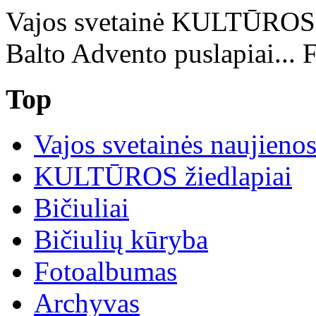
Vajos svetainė KULTŪRO
Balto Advento puslapiai... 
Top
Vajos svetainės naujieno
KULTŪROS žiedlapiai
Bičiuliai
Bičiulių kūryba
Fotoalbumas
Archyvas