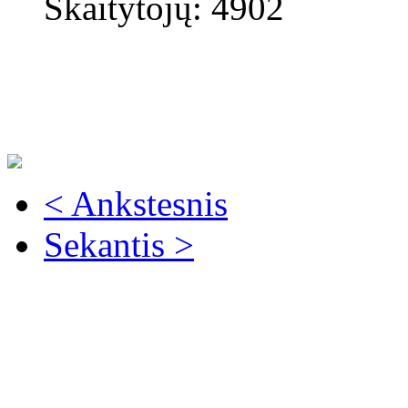
Skaitytojų: 4902
< Ankstesnis
Sekantis >