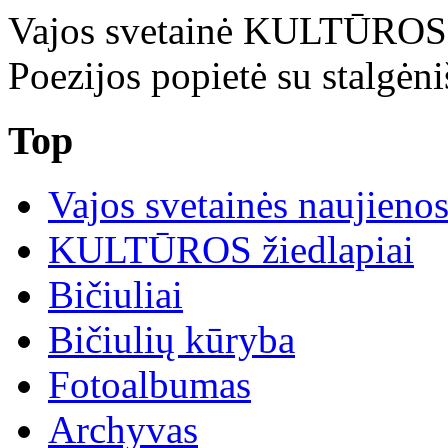
Vajos svetainė KULTŪRO
Poezijos popietė su stalgėniš
Top
Vajos svetainės naujieno
KULTŪROS žiedlapiai
Bičiuliai
Bičiulių kūryba
Fotoalbumas
Archyvas