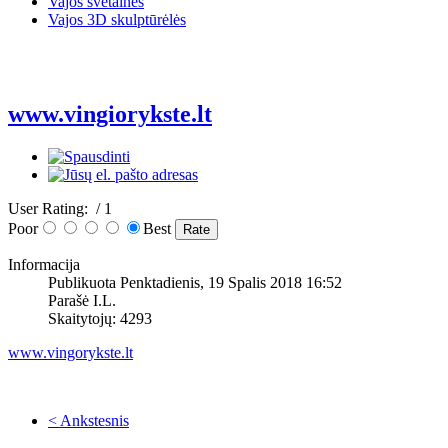
Vajos svetainės
Vajos 3D skulptūrėlės
www.vingiorykste.lt
User Rating:
/ 1
Poor
Best
Informacija
Publikuota Penktadienis, 19 Spalis 2018 16:52
Parašė I.L.
Skaitytojų: 4293
www.vingorykste.lt
< Ankstesnis