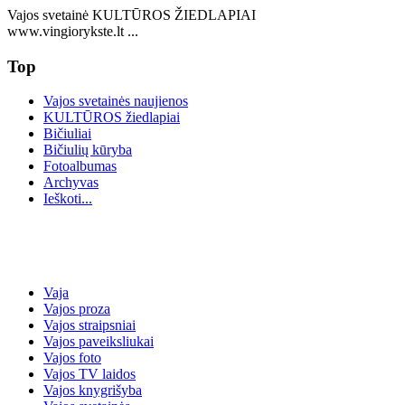
Vajos svetainė KULTŪROS ŽIEDLAPIAI
www.vingiorykste.lt ...
Top
Vajos svetainės naujienos
KULTŪROS žiedlapiai
Bičiuliai
Bičiulių kūryba
Fotoalbumas
Archyvas
Ieškoti...
Vaja
Vajos proza
Vajos straipsniai
Vajos paveiksliukai
Vajos foto
Vajos TV laidos
Vajos knygrišyba