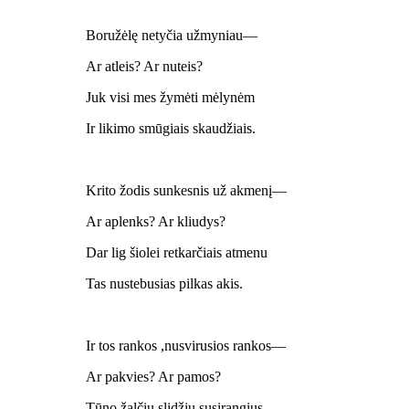
Boružėlę netyčia užmyniau—
Ar atleis? Ar nuteis?
Juk visi mes žymėti mėlynėm
Ir likimo smūgiais skaudžiais.
Krito žodis sunkesnis už akmenį—
Ar aplenks? Ar kliudys?
Dar lig šiolei retkarčiais atmenu
Tas nustebusias pilkas akis.
Ir tos rankos ,nusvirusios rankos—
Ar pakvies? Ar pamos?
Tūno žalčiu slidžiu susirangius