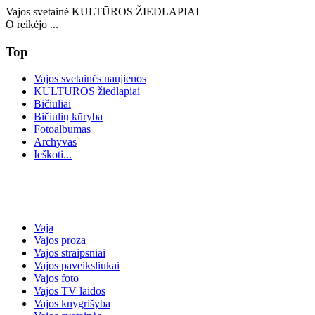
Vajos svetainė KULTŪROS ŽIEDLAPIAI
O reikėjo ...
Top
Vajos svetainės naujienos
KULTŪROS žiedlapiai
Bičiuliai
Bičiulių kūryba
Fotoalbumas
Archyvas
Ieškoti...
Vaja
Vajos proza
Vajos straipsniai
Vajos paveiksliukai
Vajos foto
Vajos TV laidos
Vajos knygrišyba