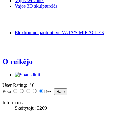
Vajos svetainės
Vajos 3D skulptūrėlės
Elektroninė parduotuvė VAJA'S MIRACLES
O reikėjo
User Rating:
/ 0
Poor
Best
Informacija
Skaitytojų: 3269