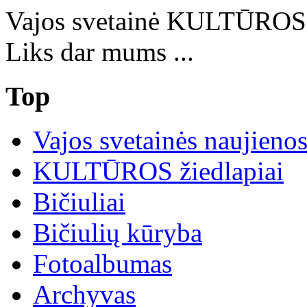
Vajos svetainė KULTŪRO
Liks dar mums ...
Top
Vajos svetainės naujieno
KULTŪROS žiedlapiai
Bičiuliai
Bičiulių kūryba
Fotoalbumas
Archyvas