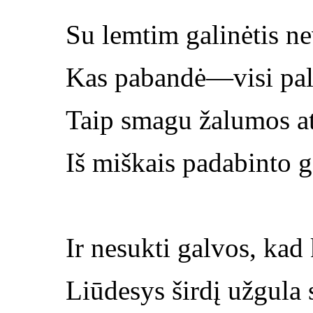
Su lemtim galinėtis n
Kas pabandė—visi p
Taip smagu žalumos at
Iš miškais padabinto 
Ir nesukti galvos, kad 
Liūdesys širdį užgula 