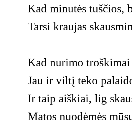
Kad minutės tuščios, 
Tarsi kraujas skausmin
Kad nurimo troškimai i
Jau ir viltį teko palaid
Ir taip aiškiai, lig ska
Matos nuodėmės mūsų i