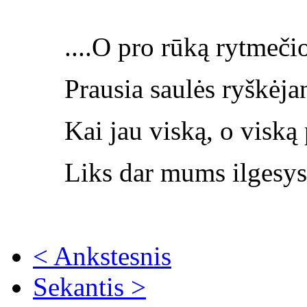
....O pro rūką rytmeči
Prausia saulės ryškėjant
Kai jau viską, o viską
Liks dar mums ilgesys 
< Ankstesnis
Sekantis >