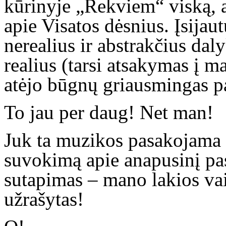
kūrinyje „Rekviem“ viską, 
apie Visatos dėsnius. Įsijau
nerealius ir abstrakčius da
realius (tarsi atsakymas į m
atėjo būgnų griausmingas pat
To jau per daug! Net man!
Juk ta muzikos pasakojama is
suvokimą apie anapusinį pa
sutapimas – mano lakios va
užrašytas!