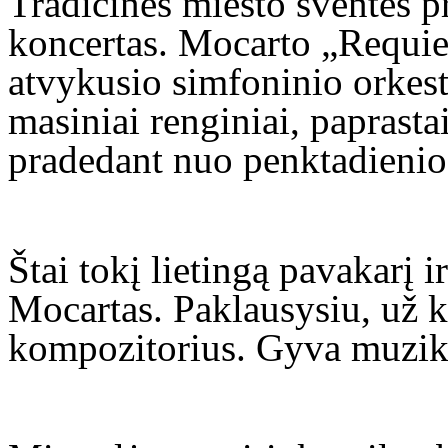
Tradicinės miesto šventės p
koncertas. Mocarto „Requie
atvykusio simfoninio orkes
masiniai renginiai, paprastai
pradedant nuo penktadienio
Štai tokį lietingą pavakarį i
Mocartas. Paklausysiu, už 
kompozitorius. Gyva muzik