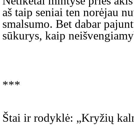
Netikėtai mintyse prieš akis
aš taip seniai ten norėjau nu
smalsumo. Bet dabar pajuntu
sūkurys, kaip neišvengiamy
***
Štai ir rodyklė: „Kryžių ka