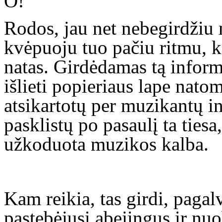
O!
Rodos, jau net nebegirdžiu 
kvėpuoju tuo pačiu ritmu, ka
natas. Girdėdamas tą inform
išlieti popieriaus lape natom
atsikartotų per muzikantų i
pasklistų po pasaulį ta tiesa
užkoduota muzikos kalba.
Kam reikia, tas girdi, pagal
pastebėjusi abejingus ir nu