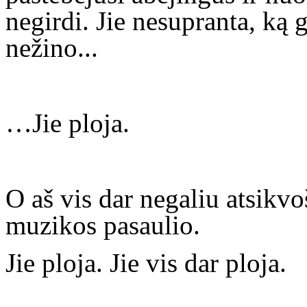
negirdi. Jie nesupranta, ką 
nežino...
…Jie ploja.
O aš vis dar negaliu atsikvoš
muzikos pasaulio.
Jie ploja. Jie vis dar ploja.