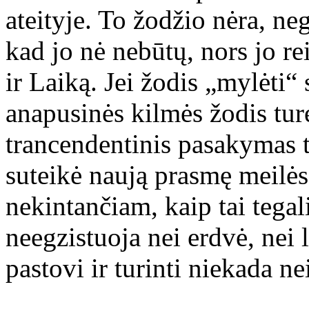
ateityje. To žodžio nėra, ne
kad jo nė nebūtų, nors jo r
ir Laiką. Jei žodis „mylėti“ 
anapusinės kilmės žodis tur
trancendentinis pasakymas t
suteikė naują prasmę meilės
nekintančiam, kaip tai tegal
neegzistuoja nei erdvė, nei l
pastovi ir turinti niekada ne