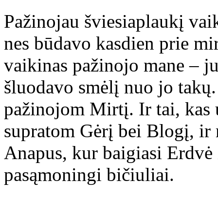
Pažinojau šviesiaplaukį vaik
nes būdavo kasdien prie mirt
vaikinas pažinojo mane – ju
šluodavo smėlį nuo jo takų
pažinojom Mirtį. Ir tai, kas
supratom Gėrį bei Blogį, ir
Anapus, kur baigiasi Erdvė
pasąmoningi bičiuliai.