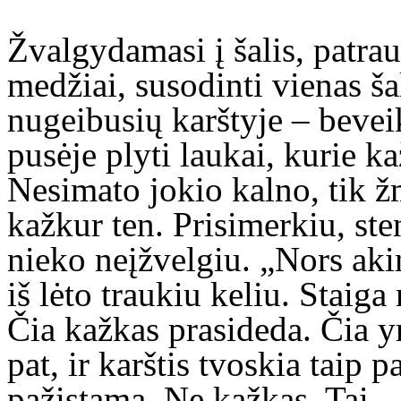
Žvalgydamasi į šalis, patrau
medžiai, susodinti vienas ša
nugeibusių karštyje – bevei
pusėje plyti laukai, kurie ka
Nesimato jokio kalno, tik ž
kažkur ten. Prisimerkiu, ste
nieko neįžvelgiu. „Nors aki
iš lėto traukiu keliu. Staig
Čia kažkas prasideda. Čia yr
pat, ir karštis tvoskia taip p
pažįstamą. Ne kažkas. Tai – 