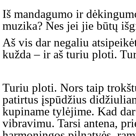
Iš mandagumo ir dėkingumo
muzika? Nes jei jie būtų išg
Aš vis dar negaliu atsipeikė
kužda – ir aš turiu ploti. Tu
Turiu ploti. Nors taip trokšt
patirtus įspūdžius didžiuli
kupiname tylėjime. Kad dar 
vibravimu. Tarsi antena, pr
harmoningos pilnatvės, ramy