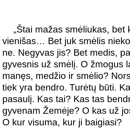
„
Štai mažas smėliukas, bet ki
vienišas… Bet juk smėlis nieko
ne. Negyvas jis? Bet medis, pa
gyvesnis už smėlį. O žmogus l
manęs, medžio ir smėlio? Nors m
tiek yra bendro. Turėtų būti. K
pasaulį. Kas tai? Kas tas bend
gyvenam Žemėje? O kas už jos
O kur visuma, kur ji baigiasi?