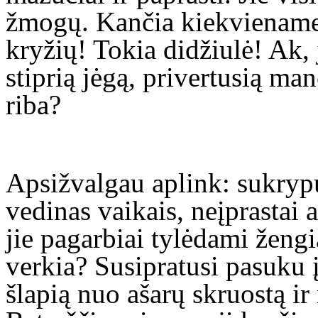
žmogų. Kančia kiekviename
kryžių! Tokia didžiulė! Ak,
stiprią jėgą, privertusią ma
riba?
Apsižvalgau aplink: sukrypu
vedinas vaikais, neįprastai a
jie pagarbiai tylėdami žengia
verkia? Susipratusi pasuku 
šlapią nuo ašarų skruostą ir