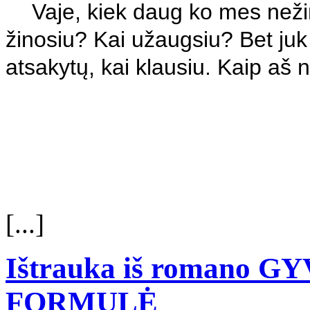
Vaje, kiek daug ko mes neži
žinosiu? Kai užaugsiu? Bet juk 
atsakytų, kai klausiu. Kaip aš n
[...]
Ištrauka iš romano 
FORMULĖ