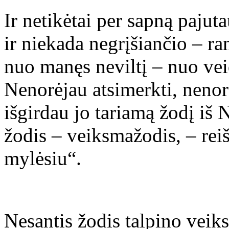
Ir netikėtai per sapną pajuta
ir niekada negrįšiančio – ra
nuo manęs neviltį – nuo vei
Nenorėjau atsimerkti, nenorėj
išgirdau jo tariamą žodį iš 
žodis – veiksmažodis, – reiš
mylėsiu“.
Nesantis žodis talpino veiks