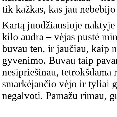
tik kažkas, kas jau nebebijo
Kartą juodžiausioje naktyje
kilo audra – vėjas pustė mint
buvau ten, ir jaučiau, kaip n
gyvenimo. Buvau taip pavar
nesipriešinau, tetrokšdama 
smarkėjančio vėjo ir tyliai 
negalvoti. Pamažu rimau, g