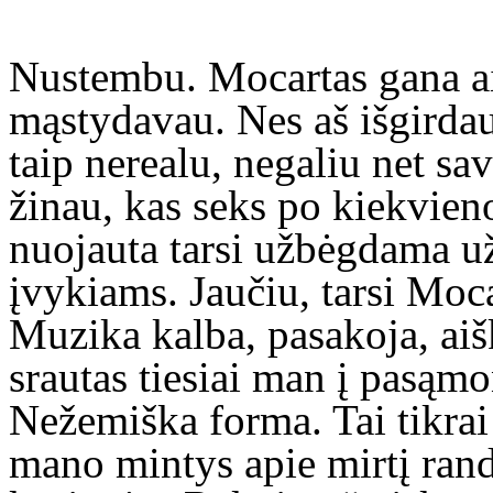
Nustembu. Mocartas gana aišk
mąstydavau. Nes aš išgirdau.
taip nerealu, negaliu net sav
žinau, kas seks po kiekvien
nuojauta tarsi užbėgdama 
įvykiams. Jaučiu, tarsi Moca
Muzika kalba, pasakoja, ai
srautas tiesiai man į pasąmo
Nežemiška forma. Tai tikrai
mano mintys apie mirtį rand