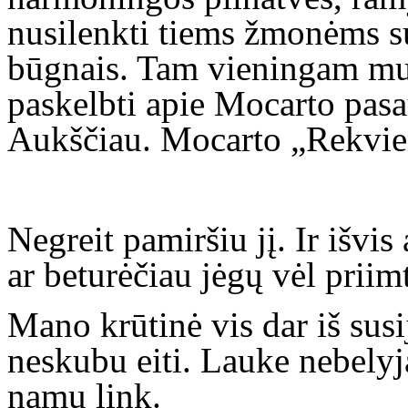
nusilenkti tiems žmonėms su
būgnais. Tam vieningam mu
paskelbti apie Mocarto pasau
Aukščiau. Mocarto „Rekvi
Negreit pamiršiu jį. Ir išvis
ar beturėčiau jėgų vėl priimt
Mano krūtinė vis dar iš susi
neskubu eiti. Lauke nebelyja
namų link.