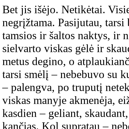
Bet jis išėjo. Netikėtai. Vis
negrįžtama. Pasijutau, tars
tamsios ir šaltos naktys, ir 
sielvarto viskas gėlė ir ska
metus degino, o atplaukianč
tarsi smėlį – nebebuvo su k
– palengva, po truputį nete
viskas manyje akmenėja, eižė
kasdien – geliant, skaudant
kančias. Kol supratau – ne