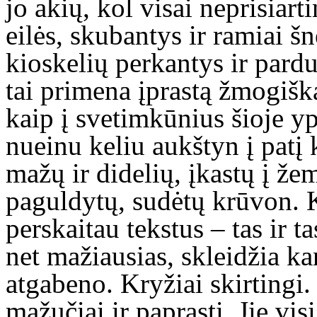
jo akių, kol visai neprisiar
eilės, skubantys ir ramiai 
kioskelių perkantys ir pard
tai primena įprastą žmogišk
kaip į svetimkūnius šioje y
nueinu keliu aukštyn į patį 
mažų ir didelių, įkastų į ž
paguldytų, sudėtų krūvon. 
perskaitau tekstus – tas ir ta
net mažiausias, skleidžia ka
atgabeno. Kryžiai skirtingi. 
mažučiai ir paprasti. Jie visi