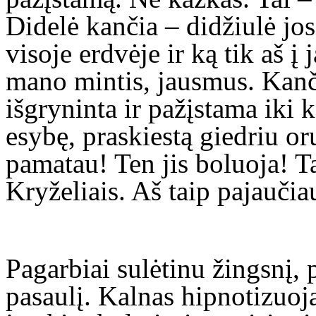
Didelė kančia – didžiulė jos 
visoje erdvėje ir ką tik aš į 
mano mintis, jausmus. Kanči
išgryninta ir pažįstama iki
esybę, praskiestą giedriu or
pamatau! Ten jis boluoja! T
Kryželiais. Aš taip pajaučia
Pagarbiai sulėtinu žingsnį, 
pasaulį. Kalnas hipnotizuoja