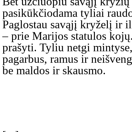
Bet užčiuopiu savąjį kryžių
pasikūkčiodama tyliai raudo
Paglostau savąjį kryželį ir i
– prie Marijos statulos kojų
prašyti. Tyliu netgi mintys
pagarbus, ramus ir neišveng
be maldos ir skausmo.