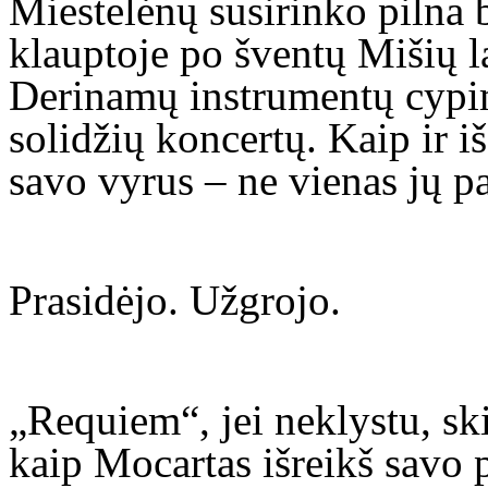
Miestelėnų susirinko pilna
klauptoje po šventų Mišių l
Derinamų instrumentų cypim
solidžių koncertų. Kaip ir i
savo vyrus – ne vienas jų p
Prasidėjo. Užgrojo.
„Requiem“, jei neklystu, sk
kaip Mocartas išreikš savo p