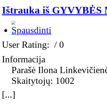
Ištrauka iš GYVYB
User Rating:
/ 0
Informacija
Parašė Ilona Linkevičien
Skaitytojų: 1002
[...]